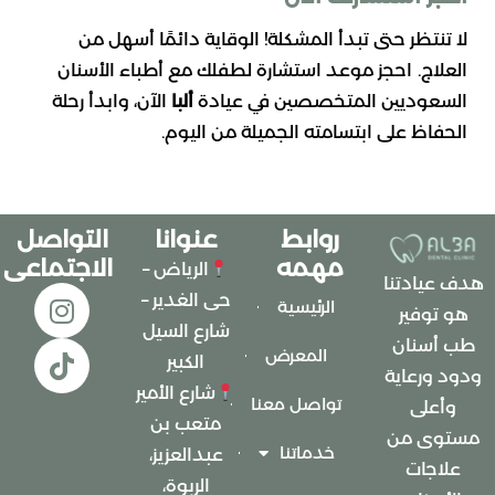
لا تنتظر حتى تبدأ المشكلة! الوقاية دائمًا أسهل من
العلاج.
احجز موعد استشارة لطفلك مع أطباء الأسنان
السعوديين المتخصصين في عيادة
ألبا
الآن، وابدأ رحلة
الحفاظ على ابتسامته الجميلة من اليوم.
روابط
عنوانا
التواصل
مهمه
الاجتماعى
الرياض –
هدف عيادتنا
حى الغدير –
الرئيسية
هو توفير
شارع السيل
طب أسنان
المعرض
الكبير
ودود ورعاية
شارع الأمير
تواصل معنا
وأعلى
متعب بن
مستوى من
خدماتنا
عبدالعزيز،
علاجات
الربوة،