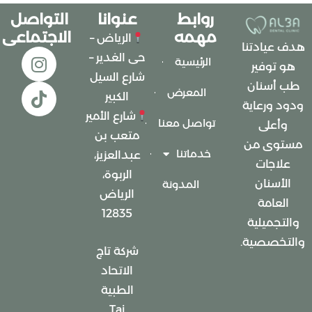
روابط
عنوانا
التواصل
مهمه
الاجتماعى
الرياض –
هدف عيادتنا
حى الغدير –
الرئيسية
هو توفير
شارع السيل
طب أسنان
المعرض
الكبير
ودود ورعاية
شارع الأمير
تواصل معنا
وأعلى
متعب بن
مستوى من
خدماتنا
عبدالعزيز،
علاجات
الربوة،
الأسنان
المدونة
الرياض
العامة
12835
والتجميلية
والتخصصية.
شركة تاج
الاتحاد
الطبية
Taj