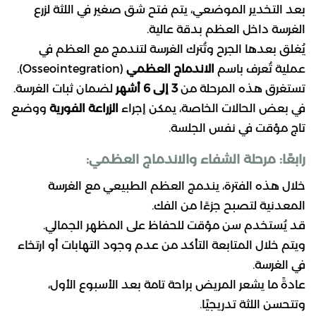
بعد التخدير الموضعي، يتم فتح شق صغير في اللثة لزرع
الغرسة داخل العظم بدقة عالية.
يُغلق بعدها الجرح وتُترك الغرسة لتندمج مع العظم في
عملية تُعرف باسم
الاندماج العظمي
(Osseointegration).
تستغرق هذه المرحلة من
3 إلى 6 أشهر
لضمان ثبات الغرسة.
في بعض الحالات الخاصة، يمكن إجراء
الزراعة الفورية
ووضع
تاج مؤقت في نفس الجلسة.
رابعًا: مرحلة الشفاء والاندماج العظمي:
خلال هذه الفترة، يندمج العظم الطبيعي مع الغرسة
المعدنية لتصبح جزءًا من الفك.
قد يُستخدم سن مؤقت للحفاظ على المظهر الجمالي.
ويتم خلال المتابعة التأكد من عدم وجود التهابات أو ارتخاء
في الغرسة.
عادةً ما يشعر المريض براحة تامة بعد الأسبوع الأول،
وتتحسن اللثة تدريجيًا.