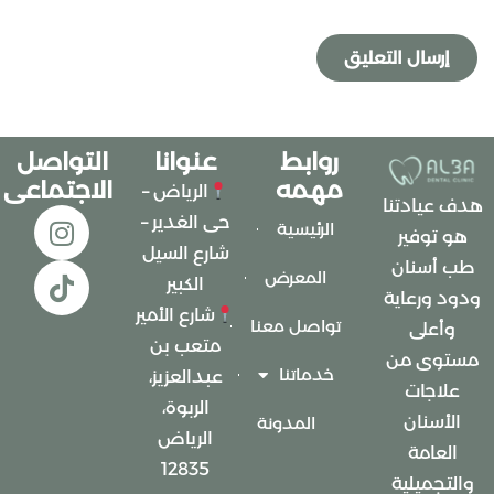
روابط
عنوانا
التواصل
مهمه
الاجتماعى
الرياض –
هدف عيادتنا
حى الغدير –
الرئيسية
هو توفير
شارع السيل
طب أسنان
المعرض
الكبير
ودود ورعاية
شارع الأمير
تواصل معنا
وأعلى
متعب بن
مستوى من
خدماتنا
عبدالعزيز،
علاجات
الربوة،
الأسنان
المدونة
الرياض
العامة
12835
والتجميلية