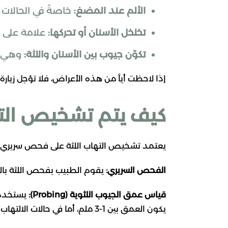
الألم عند المضغ:
خاصةً في الحالات 
تخلخل الأسنان أو تحركها:
علامة على أ
تكوّن جيوب بين الأسنان واللثة:
وهي من
إذا لاحظت أياً من هذه الأعراض، فلا تؤجل زيارة
كيف يتم تشخيص الته
يعتمد تشخيص التهاب اللثة على فحص سريري شا
الفحص السريري:
يقوم الطبيب بفحص اللثة بالعي
قياس عمق الجيوب اللثوية (Probing):
يستخدم ا
يكون العمق بين 1-3 ملم، أما في حالات الالتهاب فقد يتجاوز 4 ملم أو أكثر.