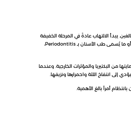
غين. يبدأ الالتهاب عادةً في المرحلة الخفيفة
المعروفة بـ”التهاب اللثة السطحي”، ثم قد يتطور إذا أُهمل إلى مرحلة أشد خطورة تُعرف بـ”التهاب دواعم السن” أو ما يُسمى طب الأسنان بـ Periodontitis،
تها من البكتيريا والمؤثرات الخارجية. وعندما
ؤدي إلى انتفاخ اللثة واحمرارها ونزيفها.
انتظام أمراً بالغ الأهمية.