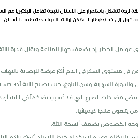
 لزجة تتشكل باستمرار على الأسنان نتيجة تفاعل البكتيريا مع السك
ول إلى جير (طرطار) لا يمكن إزالته إلا بواسطة طبيب الأسنان.
ى عوامل الخطر، إذ يضعف جهاز المناعة ويقلل قدرة اللثة
 في مستوى السكر في الدم أكثر عرضة للإصابة بالتهاب ال
والدورة الشهرية وسن البلوغ، حيث تصبح اللثة أكثر حسا
 مضادات الصرع التي قد تُسبب تضخماً في اللثة أو جفا
 يتلقون علاجاً كيميائياً.
 بانتظام وعدم استخدام خيط الأسنان يُسرّع تراكم البلا