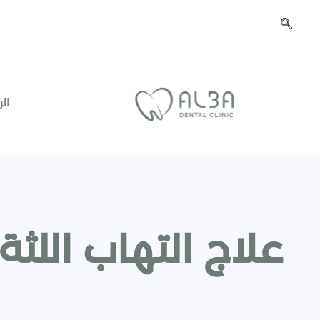
ال
علاج التهاب اللث