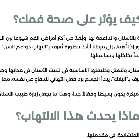
وكيف يؤثر على صحة فمك؟
لأسنان والداعمة لها، ويُعدّ من أكثر أمراض الفم شيوعاً بين البال
اً تخلخلها وتساقطها.
سنان، وتتمثل وظيفتها الأساسية في تثبيت الأسنان في مكانها وحماي
رف بـ”البلاك”، يبدأ الجسم برد فعل التهابي للدفاع عن نفسه، مما ي
بكرة يكون بسيطاً وفعّالاً جداً، وهذا ما يجعل زيارة طبيب الأسنان ب
لماذا يحدث هذا الالتهاب؟
لمتشابكة، في مقدمتها: