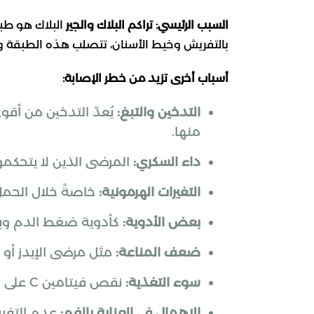
السبب الرئيسي: تراكم البلاك والجير
البلاك هو طبقة
بالتفريش وخيط الأسنان، تتصلب هذه الطبقة وتتح
أسباب أخرى تزيد من خطر الإصابة:
التدخين والتبغ:
يُعدّ التدخين من أقو
منها.
داء السكري:
المرضى الذين لا يتحكمون
التغيرات الهرمونية:
خاصةً خلال الحمل 
بعض الأدوية:
كأدوية ضغط الدم وبعض
ضعف المناعة:
مثل مرضى الإيدز أو من
سوء التغذية:
نقص فيتامين C على وجه الخصوص يضعف أنسجة اللثة.
الإهمال في العناية بالفم:
عدم التفريش